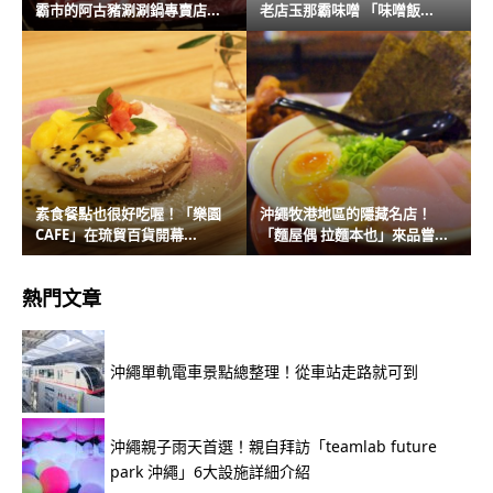
霸市的阿古豬涮涮鍋專賣店...
老店玉那霸味噌 「味噌飯...
素食餐點也很好吃喔！「樂園
沖繩牧港地區的隱藏名店！
CAFE」在琉貿百貨開幕...
「麵屋偶 拉麵本也」來品嘗...
熱門文章
沖繩單軌電車景點總整理！從車站走路就可到
沖繩親子雨天首選！親自拜訪「teamlab future
park 沖繩」6大設施詳細介紹