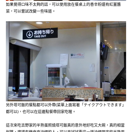
如果覺得口味不太夠的話，可以使用放在餐桌上的香辛粉還有紅薑醬
菜，可以嘗試改變一些味道。
另外塔可飯的餐點都可以外帶(菜單上面寫著「テイクアウトできます」
都可以)，也可以在這邊點餐帶回家吃喔。
這次來吃吉野家的半熟蛋照燒塔可飯真的意外地好吃又大碗，真的相當
划算，建議有機會來沖繩的人，可以來試試看這一道沖繩限定的半熟蛋