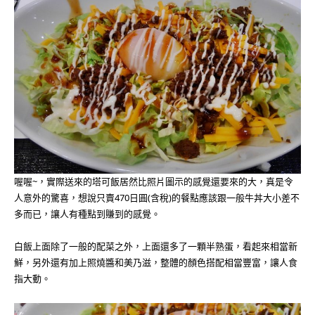
喔喔~，實際送來的塔可飯居然比照片圖示的感覺還要來的大，真是令
人意外的驚喜，想說只賣470日圓(含稅)的餐點應該跟一般牛丼大小差不
多而已，讓人有種點到賺到的感覺。
白飯上面除了一般的配菜之外，上面還多了一顆半熟蛋，看起來相當新
鮮，另外還有加上照燒醬和美乃滋，整體的顏色搭配相當豐富，讓人食
指大動。