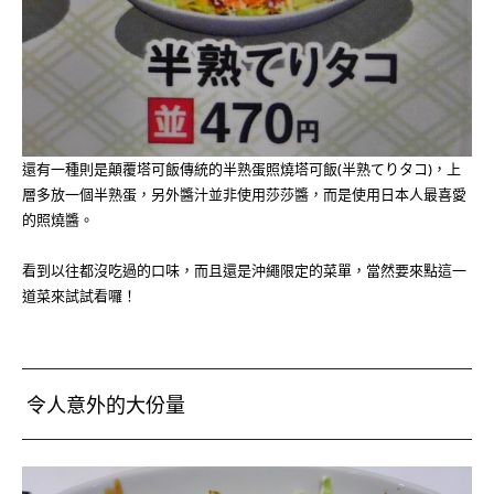
還有一種則是顛覆塔可飯傳統的半熟蛋照燒塔可飯(半熟てりタコ)，上
層多放一個半熟蛋，另外醬汁並非使用莎莎醬，而是使用日本人最喜愛
的照燒醬。
看到以往都沒吃過的口味，而且還是沖繩限定的菜單，當然要來點這一
道菜來試試看囉！
令人意外的大份量