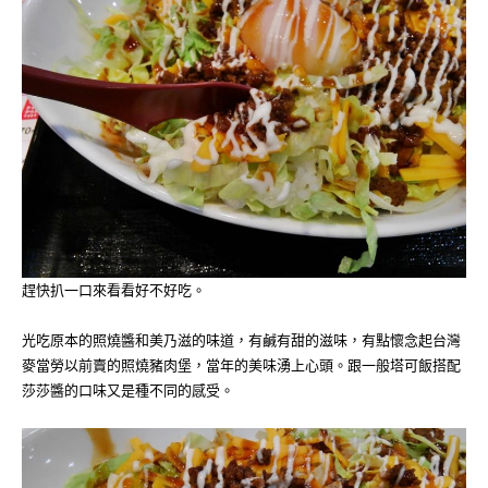
趕快扒一口來看看好不好吃。
光吃原本的照燒醬和美乃滋的味道，有鹹有甜的滋味，有點懷念起台灣
麥當勞以前賣的照燒豬肉堡，當年的美味湧上心頭。跟一般塔可飯搭配
莎莎醬的口味又是種不同的感受。