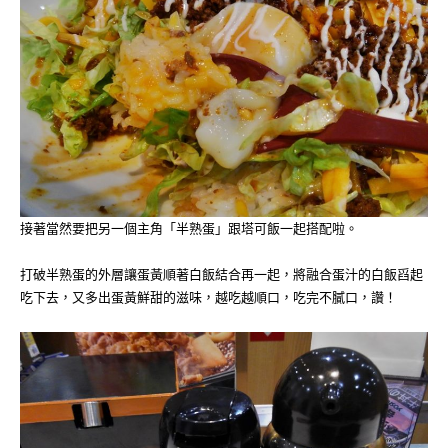
接著當然要把另一個主角「半熟蛋」跟塔可飯一起搭配啦。
打破半熟蛋的外層讓蛋黃順著白飯結合再一起，將融合蛋汁的白飯舀起
吃下去，又多出蛋黃鮮甜的滋味，越吃越順口，吃完不膩口，讚！