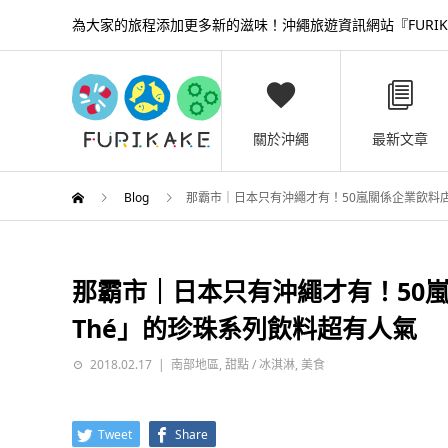
為大家的旅程添加更多新的滋味！沖繩旅遊資訊網站『FURIK
關於沖繩
最新文章
Blog
那霸市｜日本只有沖繩才有！50嵐關係企業飲料店「
那霸市｜日本只有沖繩才有！50嵐
Thé」的珍珠系列飲料超有人氣
2018.02.17
南部地區
,
甜點 / 冰淇淋
,
美食
Tweet
Share