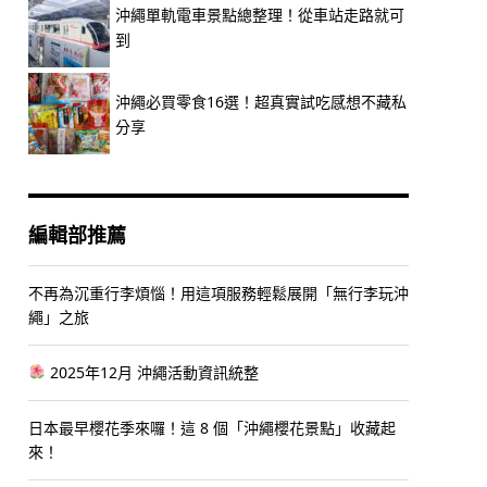
沖繩單軌電車景點總整理！從車站走路就可
到
沖繩必買零食16選！超真實試吃感想不藏私
分享
編輯部推薦
不再為沉重行李煩惱！用這項服務輕鬆展開「無行李玩沖
繩」之旅
2025年12月 沖繩活動資訊統整
日本最早櫻花季來囉！這 8 個「沖繩櫻花景點」收藏起
來！