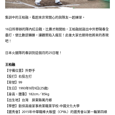
集訓中的王柏融，看起來非常開心的與隊友一起練球。
16日所舉辦的隊內紅白戰，比賽才剛開始，王柏融就敲出中外野陽春全
壘打，使比數逆轉勝，讓觀眾陷入瘋狂！此後大家也期待他將來的表現
吧！
日本火腿隊的春訓到這個月的25日喔！
王柏融
【守備位置】外野手
【投打】右投左打
【背號】99
【生日】1993年9月9日(25歳)
【身高・體重】182cm／85kg
【出生地】台灣 屏東縣萬丹郷
【學歷】穀保高級家事商業職業学校-中國文化大學
【選秀會】2015年中華職棒大聯盟（CPBL）的選秀會以第一輪第四順