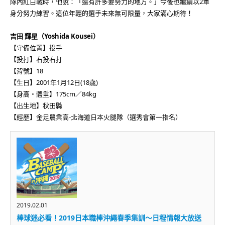
隊內紅白戰時，他說：「還有許多要努力的地方。」今後也繼續以2軍
身分努力練習。這位年輕的選手未來無可限量，大家滿心期待！
吉田 輝星（Yoshida Kousei）
【守備位置】投手
【投打】右投右打
【背號】18
【生日】2001年1月12日(18歳)
【身高・體重】175cm／84kg
【出生地】秋田縣
【經歷】金足農業高-北海道日本火腿隊（選秀會第一指名）
2019.02.01
棒球迷必看！2019日本職棒沖繩春季集訓～日程情報大放送