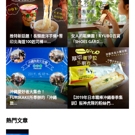
推特新話題！長頸鹿洋芋條+雪
女人的鞋樂園！RYUBO百貨
印北海道100起司棒＝...
「SHOES GARD...
沖繩愛好者大集合！
FURIKAKE所舉辦的「沖繩
【2019年日本職棒沖繩春季集
旅...
訓】阪神虎隊的粉絲們...
熱門文章