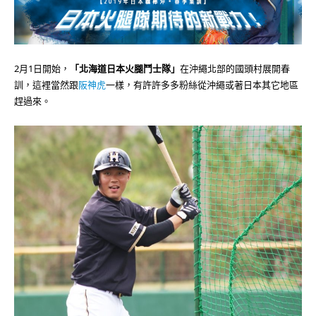
2月1日開始，
「北海道日本火腿鬥士隊」
在沖繩北部的國頭村展開春
訓，這裡當然跟
阪神虎
一樣，有許許多多粉絲從沖繩或著日本其它地區
趕過來。