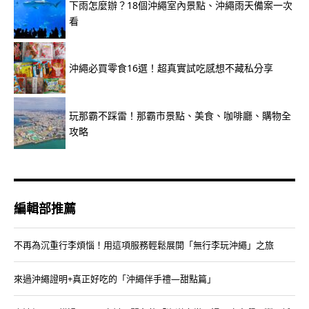
下雨怎麼辦？18個沖繩室內景點、沖繩雨天備案一次
看
沖繩必買零食16選！超真實試吃感想不藏私分享
玩那霸不踩雷！那霸市景點、美食、咖啡廳、購物全
攻略
編輯部推薦
不再為沉重行李煩惱！用這項服務輕鬆展開「無行李玩沖繩」之旅
來過沖繩證明+真正好吃的「沖繩伴手禮—甜點篇」