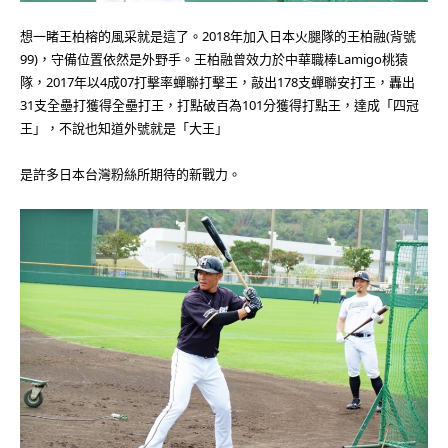
想一睹王柏榕的風采就是這了。2018年加入日本火腿隊的王柏融(背號
99)，守備位置依然是外野手。王柏融曾效力於中華職棒Lamigo桃猿
隊，2017年以4成07打擊率蟬聯打擊王，敲出178支蟬聯安打王，轟出
31支全壘打獲得全壘打王，打點破百為101分獲得打點王，達成「四冠
王」，不說也知道外號就是「大王」
是許多日本台灣粉絲所期待的新戰力。